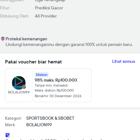
Fitur:
Prediksi Gacor
Didukung Oleh
All Provider
Proteksi kemenangan
Lindungi kemenanganmu dengan garansi 100% untuk pemain baru.
Pakai voucher biar hemat
Lihat semua
Diskon
98% maks. Rp100.000
Tanpa min. transaksi
Maks. diskon Rp100.000
BOLALION99
Berakhir 30 Desember 2026
Kategori
SPORTSBOOK & SBOBET
Merk
BOLALION99