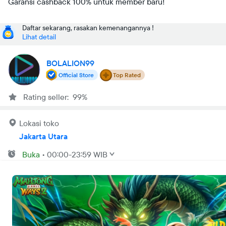
Garansi cashback 100% untuk member baru!
Daftar sekarang, rasakan kemenangannya !
Lihat detail
BOLALION99
Official Store
Top Rated
Rating seller: 99%
Lokasi toko
Jakarta Utara
Buka
•
00:00-23:59 WIB
Tentang kami
BOLALION99
Manfaatkan fitur analisis statistik terupdate untuk
mempermudah keputusan taruhan Anda. Dapatkan
kenyamanan penuh dalam memantau setiap jalannya